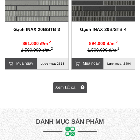
Gạch INAX-20B/STB-3
Gạch INAX-20B/STB-4
2
2
861.000 đ/m
894.000 đ/m
2
2
1.500.000 đ/m
1.500.000 đ/m
Mua ngay
Mua ngay
Lượt mua: 2313
Lượt mua: 2404
Xem tất cả
DANH MỤC SẢN PHẨM