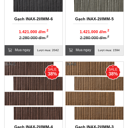
Gạch INAX-2I/IMM-6
Gạch INAX-2I/IMM-5
2
2
1.421.000 đ/m
1.421.000 đ/m
2
2
2.280.000 đ/m
2.280.000 đ/m
Mua ngay
Mua ngay
Lượt mua: 2042
Lượt mua: 1594
SALE
SALE
38%
38%
Gạch INAX-2I/IMM-4
Gạch INAX-2I/IMM-3