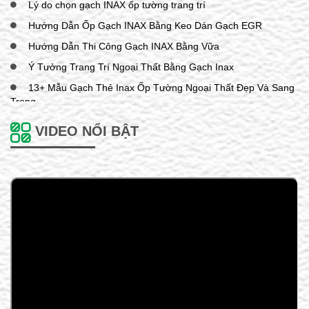
Lý do chọn gạch INAX ốp tường trang trí
Hướng Dẫn Ốp Gạch INAX Bằng Keo Dán Gạch EGR
Hướng Dẫn Thi Công Gạch INAX Bằng Vữa
Ý Tưởng Trang Trí Ngoại Thất Bằng Gạch Inax
13+ Mẫu Gạch Thẻ Inax Ốp Tường Ngoại Thất Đẹp Và Sang
Trọng
Giới Thiệu Về Gạch INAX TakeBorder
VIDEO NỔI BẬT
Giới thiệu về gạch INAX Wavy Mosaic
Giới Thiệu Về Gạch INAX Ceraborder
Giới Thiệu Về Gạch INAX Stripe Border