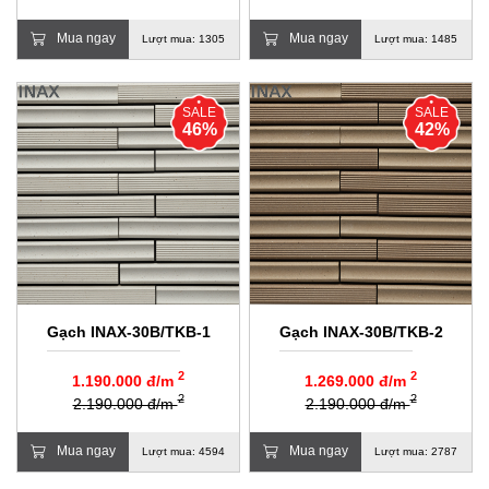
Mua ngay
Mua ngay
Lượt mua: 1305
Lượt mua: 1485
SALE
SALE
46%
42%
Gạch INAX-30B/TKB-1
Gạch INAX-30B/TKB-2
2
2
1.190.000 đ/m
1.269.000 đ/m
2
2
2.190.000 đ/m
2.190.000 đ/m
Mua ngay
Mua ngay
Lượt mua: 4594
Lượt mua: 2787