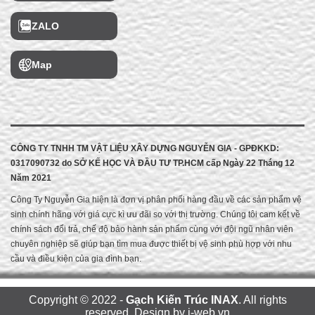
ZALO
Map
CÔNG TY TNHH TM VẬT LIỆU XÂY DỰNG NGUYỄN GIA - GPĐKKD:
0317090732 do
SỞ KẾ HỌC VÀ ĐẦU TƯ TP.HCM cấp
Ngày 22 Tháng 12
Năm 2021
Công Ty Nguyễn Gia hiện là đơn vị phân phối hàng đầu về các sản phẩm vệ
sinh chính hãng với giá cực kì ưu đãi so với thị trường. Chúng tôi cam kết về
chính sách đổi trả, chế độ bảo hành sản phẩm cùng với đội ngũ nhân viên
chuyên nghiệp sẽ giúp bạn tìm mua được thiết bị vệ sinh phù hợp với nhu
cầu và điều kiện của gia đình bạn.
Copyright © 2022 -
Gạch Kiến Trúc INAX
. All rights
reserved.
Design by i-web.vn