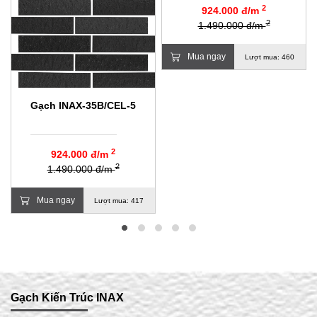
2
924.000 đ/m
2
1.490.000 đ/m
Mua ngay
Lượt mua: 460
Gạch INAX-35B/CEL-5
2
924.000 đ/m
2
1.490.000 đ/m
Mua ngay
Lượt mua: 417
Gạch Kiến Trúc INAX