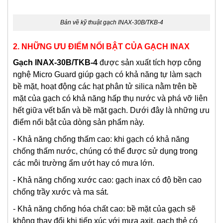
Bản vẽ kỹ thuật gạch INAX-30B/TKB-4
2. NHỮNG ƯU ĐIỂM NỔI BẬT CỦA GẠCH INAX
Gạch INAX-30B/TKB-4
được sản xuất tích hợp công
nghệ Micro Guard giúp gạch có khả năng tự làm sạch
bề mặt, hoạt động các hạt phân tử silica nằm trên bề
mặt của gạch có khả năng hấp thụ nước và phá vỡ liên
hết giữa vết bẩn và bề mặt gạch. Dưới đây là những ưu
điểm nổi bật của dòng sản phẩm này.
- Khả năng chống thấm cao: khi gạch có khả năng
chống thấm nước, chúng có thể được sử dụng trong
các môi trường ẩm ướt hay có mưa lớn.
- Khả năng chống xước cao: gạch inax có độ bền cao
chống trầy xước và ma sát.
- Khả năng chống hóa chất cao: bề mặt của gạch sẽ
không thay đổi khi tiếp xúc với mưa axit, gạch thẻ có