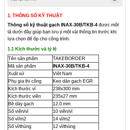
1. THÔNG SỐ KỸ THUẬT
Thông số kỹ thuật gạch INAX-30B/TKB-4
được môt
tả dưới đây giúp bạn lưu ý một vài thông tin trước khi
lựa chọn để ốp cho công trình.
1.1 Kích thước và tỷ lệ
Tên sản phẩm
TAKEBORDER
Mã sản phẩm
INAX-30B/TKB-4
Xuất xứ
Việt Nam
Phụ gia thi công
Keo dán gạch EGR
Kích thước vỉ
238x300 mm
Kích thước viên
235x27 mm
Bề dày gạch
12.0 mm
Số viên/vỉ
10 viên/vỉ
Số vỉ/m2
14 vỉ/m2
Số vỉ/thùng
12 vỉ/thùng