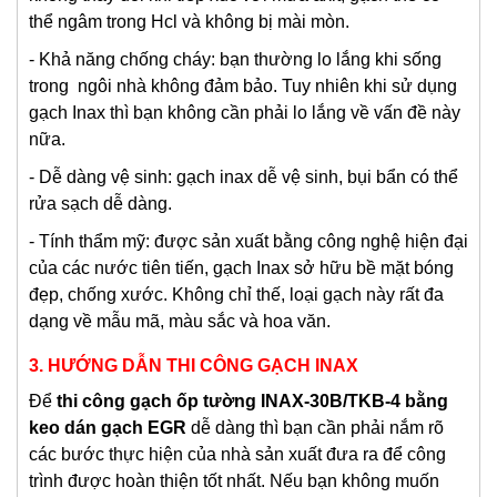
thể ngâm trong Hcl và không bị mài mòn.
- Khả năng chống cháy: bạn thường lo lắng khi sống
trong ngôi nhà không đảm bảo. Tuy nhiên khi sử dụng
gạch Inax thì bạn không cần phải lo lắng về vấn đề này
nữa.
- Dễ dàng vệ sinh: gạch inax dễ vệ sinh, bụi bẩn có thể
rửa sạch dễ dàng.
- Tính thẩm mỹ: được sản xuất bằng công nghệ hiện đại
của các nước tiên tiến, gạch Inax sở hữu bề mặt bóng
đẹp, chống xước. Không chỉ thế, loại gạch này rất đa
dạng về mẫu mã, màu sắc và hoa văn.
3. HƯỚNG DẪN THI CÔNG GẠCH INAX
Để
thi công gạch ốp tường INAX-30B/TKB-4 bằng
keo dán gạch EGR
dễ dàng thì bạn cần phải nắm rõ
các bước thực hiện của nhà sản xuất đưa ra để công
trình được hoàn thiện tốt nhất. Nếu bạn không muốn