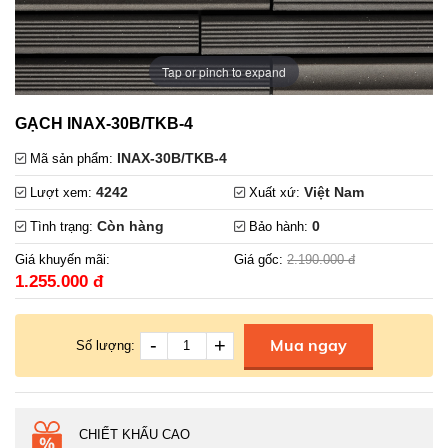
Tap or pinch to expand
GẠCH INAX-30B/TKB-4
INAX-30B/TKB-4
Mã sản phẩm:
4242
Việt Nam
Lượt xem:
Xuất xứ:
Còn hàng
0
Tình trạng:
Bảo hành:
Giá khuyến mãi:
Giá gốc:
2.190.000 đ
1.255.000 đ
-
+
Mua ngay
Số lượng:
CHIẾT KHẤU CAO