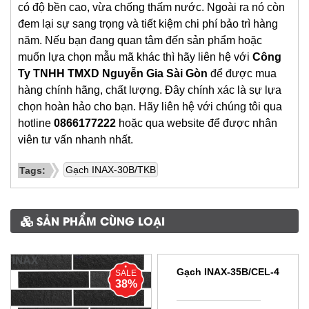
có độ bền cao, vừa chống thấm nước. Ngoài ra nó còn
đem lại sự sang trọng và tiết kiệm chi phí bảo trì hàng
năm. Nếu bạn đang quan tâm đến sản phẩm hoặc
muốn lựa chọn mẫu mã khác thì hãy liên hệ với
Công
Ty TNHH TMXD Nguyễn Gia Sài Gòn
để được mua
hàng chính hãng, chất lượng. Đây chính xác là sự lựa
chọn hoàn hảo cho bạn. Hãy liên hệ với chúng tôi qua
hotline
0866177222
hoặc qua website để được nhân
viên tư vấn nhanh nhất.
Gạch INAX-30B/TKB
Tags:
SẢN PHẨM CÙNG LOẠI
Gạch INAX-35B/CEL-4
SALE
SALE
38%
38%