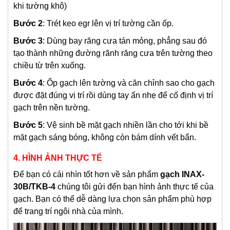
khi tường khô)
Bước 2
: Trét keo egr lên vị trí tường cần ốp.
Bước 3
: Dùng bay răng cưa tán mỏng, phẳng sau đó
tạo thành những đường rãnh răng cưa trên tường theo
chiều từ trên xuống.
Bước 4
: Ốp gạch lên tường và căn chỉnh sao cho gạch
được đặt đúng vị trí rồi dùng tay ấn nhẹ để cố định vị trí
gạch trên nền tường.
Bước 5
: Vệ sinh bề mặt gạch nhiền lần cho tới khi bề
mặt gạch sáng bóng, không còn bám dính vết bẩn.
4. HÌNH ẢNH THỰC TẾ
Để bạn có cái nhìn tốt hơn về sản phẩm
gạch INAX-
30B/TKB-4
chúng tôi gửi đến bạn hình ảnh thực tế của
gạch. Bạn có thể dễ dàng lựa chọn sản phẩm phù hợp
để trang trí ngôi nhà của mình.