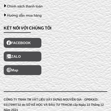
Chính sách thanh toán
Hướng dẫn mua hàng
KẾT NỐI VỚI CHÚNG TÔI
FACEBOOK
ZALO
Map
CÔNG TY TNHH TM VẬT LIỆU XÂY DỰNG NGUYỄN GIA - GPĐKKD:
0317090732 do
SỞ KẾ HỌC VÀ ĐẦU TƯ TP.HCM cấp
Ngày 22 Tháng 12
Năm 2021