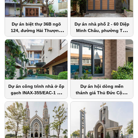
Dự án biệt thự 36B ngõ
Dự án nhà phố 2 - 60 Diệp
124, đường Hải Thượng
Minh Châu, phường Tân
Lãn Ông
Sơn Nhì, quận Tân Phú
Dự án công trình nhà ở ốp
Dự án hội dòng mến
gạch INAX-355/EAC-1 và
thánh giá Thủ Đức Cộng
INAX-355/EAC-3
Đoàn Hoàng Mai