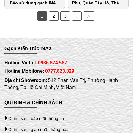
Bảo sử dụng gạch INAX-
Phụ, Quận Tây Hồ, Thành
255/PPC-11
Phố Hà Nội
1
2
3
Gạch Kiến Trúc INAX
Hotline Viettel
:
0986.874.587
Hotline Mobifone
:
0777.823.829
Địa chỉ Showroom
: 512 Phan Văn Trị, Phường Hạnh
Thông, Tp Hồ Chí Minh, Việt Nam
QUI ĐỊNH & CHÍNH SÁCH
Chính sách bảo mật thông tin
Chính sách giao nhận hàng hóa