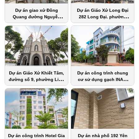
Dự án giao xứ Đông
Dự án Giáo Xứ Long Đại
Quang đường Nguyễn
282 Long Đại. phường
Văn Quá, phường Đông
Long Phước, quận 9
Hưng Thuận, quận 12
Dự án Giáo Xứ Khiết Tâm,
Dự án công trình chung
đường số 9, phường Linh
cư sử dụng gạch INAX-
Chiểu, quận Thủ Đức
255/SLC-3
Dự án công trình Hotel Gia
Dự án nhà phố 192 Yên