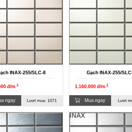
ạch INAX-255/SLC-8
Gạch INAX-255/SLC
2
2
000 đ/m
1.160.000 đ/m
a ngay
Mua ngay
Lượt mua: 1071
Lượt m