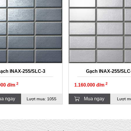
ạch INAX-255/SLC-3
Gạch INAX-255/SLC
2
2
000 đ/m
1.160.000 đ/m
a ngay
Mua ngay
Lượt mua: 1055
Lượt m