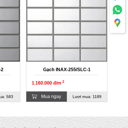
-2
Gạch INAX-255/SLC-1
2
1.160.000 đ/m
Mua ngay
ua: 583
Lượt mua: 1189