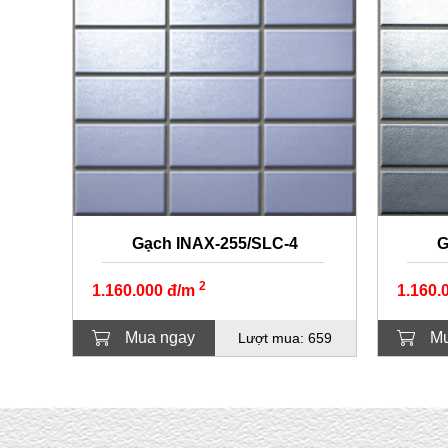
Gạch INAX-255/SLC-4
G
2
1.160.000 đ/m
1.160.
Mua ngay
Mu
Lượt mua: 659