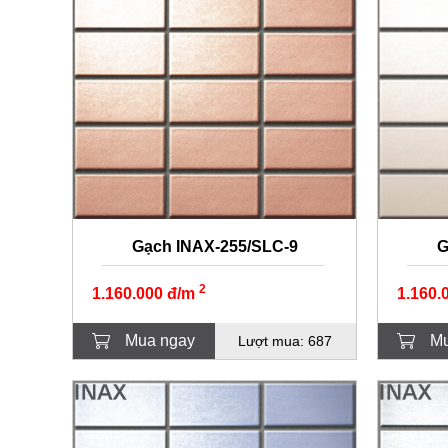
Gạch INAX-255/SLC-9
G
2
1.160.000 đ/m
1.160.
Mua ngay
Mu
Lượt mua: 687