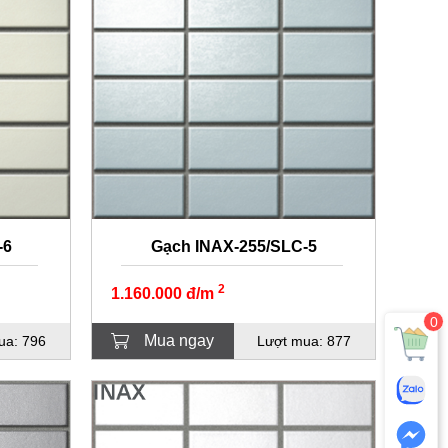
-6
Gạch INAX-255/SLC-5
2
1.160.000 đ/m
0
Mua ngay
ua: 796
Lượt mua: 877