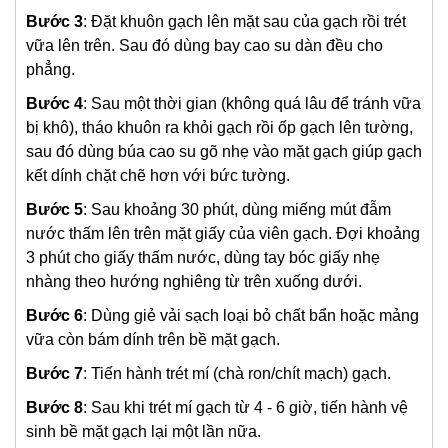
Bước 3
: Đặt khuôn gạch lên mặt sau của gạch rồi trét
vữa lên trên. Sau đó dùng bay cao su dàn đều cho
phẳng.
Bước 4
: Sau một thời gian (không quá lâu để tránh vữa
bị khô), tháo khuôn ra khỏi gạch rồi ốp gạch lên tường,
sau đó dùng búa cao su gõ nhẹ vào mặt gạch giúp gạch
kết dính chặt chẽ hơn với bức tường.
Bước 5
: Sau khoảng 30 phút, dùng miếng mút đẫm
nước thấm lên trên mặt giấy của viên gạch. Đợi khoảng
3 phút cho giấy thấm nước, dùng tay bóc giấy nhẹ
nhàng theo hướng nghiêng từ trên xuống dưới.
Bước 6
: Dùng giẻ vải sạch loại bỏ chất bẩn hoặc mảng
vữa còn bám dính trên bề mặt gạch.
Bước 7
: Tiến hành trét mí (chà ron/chít mạch) gạch.
Bước 8
: Sau khi trét mí gạch từ 4 - 6 giờ, tiến hành vệ
sinh bề mặt gạch lại một lần nữa.