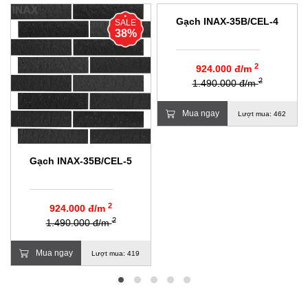
Gạch INAX-35B/CEL-4
SALE
SALE
38%
38%
2
924.000 đ/m
2
1.490.000 đ/m
Mua ngay
Lượt mua: 462
Gạch INAX-35B/CEL-5
2
924.000 đ/m
2
1.490.000 đ/m
Mua ngay
Lượt mua: 419