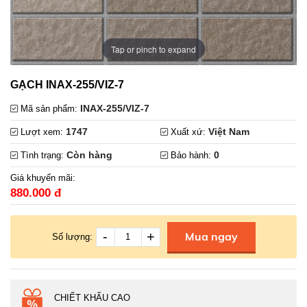
Tap or pinch to expand
GẠCH INAX-255/VIZ-7
INAX-255/VIZ-7
Mã sản phẩm:
1747
Việt Nam
Lượt xem:
Xuất xứ:
Còn hàng
0
Tình trạng:
Bảo hành:
Giá khuyến mãi:
880.000 đ
-
+
Mua ngay
Số lượng:
CHIẾT KHẤU CAO