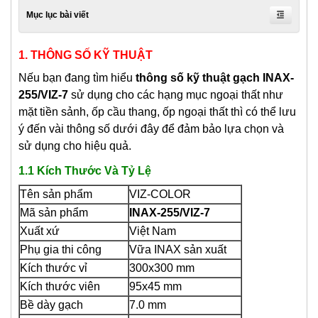
Mục lục bài viết
1. THÔNG SỐ KỸ THUẬT
Nếu bạn đang tìm hiểu
thông số kỹ thuật gạch INAX-
255/VIZ-7
sử dụng cho các hạng mục ngoại thất như
mặt tiền sảnh, ốp cầu thang, ốp ngoại thất thì có thể lưu
ý đến vài thông số dưới đây để đảm bảo lựa chọn và
sử dụng cho hiệu quả.
1.1 Kích Thước Và Tỷ Lệ
Tên sản phẩm
VIZ-COLOR
Mã sản phẩm
INAX-255/VIZ-7
Xuất xứ
Việt Nam
Phụ gia thi công
Vữa INAX sản xuất
Kích thước vỉ
300x300 mm
Kích thước viên
95x45 mm
Bề dày gạch
7.0 mm