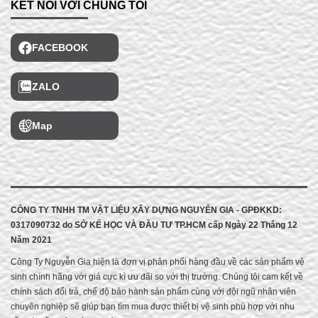
KẾT NỐI VỚI CHÚNG TÔI
FACEBOOK
ZALO
Map
CÔNG TY TNHH TM VẬT LIỆU XÂY DỰNG NGUYỄN GIA - GPĐKKD:
0317090732 do
SỞ KẾ HỌC VÀ ĐẦU TƯ TP.HCM cấp
Ngày 22 Tháng 12
Năm 2021
Công Ty Nguyễn Gia hiện là đơn vị phân phối hàng đầu về các sản phẩm vệ
sinh chính hãng với giá cực kì ưu đãi so với thị trường. Chúng tôi cam kết về
chính sách đổi trả, chế độ bảo hành sản phẩm cùng với đội ngũ nhân viên
chuyên nghiệp sẽ giúp bạn tìm mua được thiết bị vệ sinh phù hợp với nhu